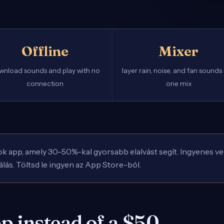
Offline
Mixer
wnload sounds and play with no
layer rain, noise, and fan sounds 
connection
one mix
pp, amely 30–50%-kal gyorsabb elalvást segít. Ingyenes verzió: 
lás. Töltsd le ingyen az App Store-ból.
p instead of a $50