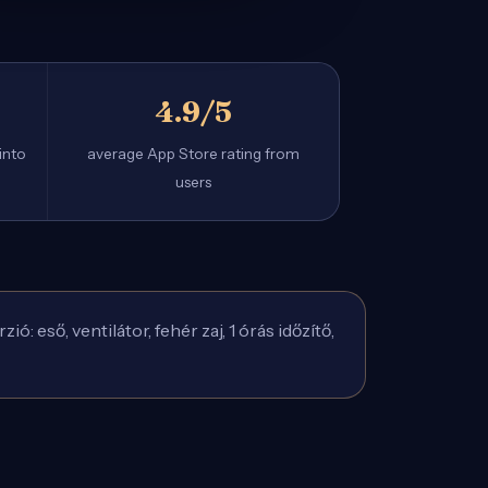
4.9/5
into
average App Store rating from
users
eső, ventilátor, fehér zaj, 1 órás időzítő,