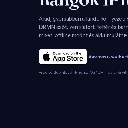
Aludj gyorsabban állandó környezeti
DRMN esőt, ventilátort, fehér és barn
mixet, offline módot és akkumulátor-k
See how it works 
Free to download · iPhone, iOS 17.1+ · Health & Fit