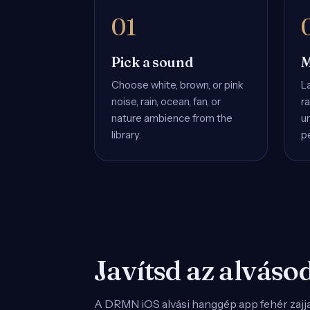
Pick a sound
M
Choose white, brown, or pink
L
noise, rain, ocean, fan, or
ra
nature ambience from the
u
library.
p
Javítsd az alvás
A DRMN iOS alvási hanggép app fehér zajjal,