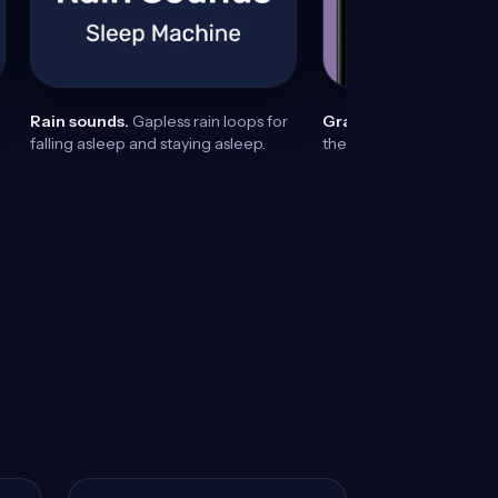
Rain sounds.
Gapless rain loops for
Gradual fade.
Audio fad
falling asleep and staying asleep.
the ending never wakes 