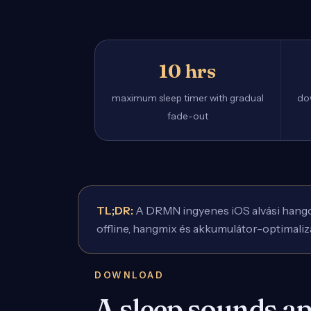
10 hrs
maximum sleep timer with gradual
do
fade-out
TL;DR:
A DRMN ingyenes iOS alvási hangok a
offline, hangmix és akkumulátor-optimalizá
DOWNLOAD
A sleep sounds ap