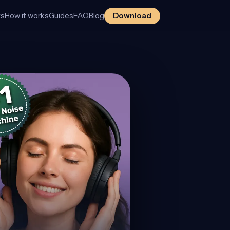
ts
How it works
Guides
FAQ
Blog
Download