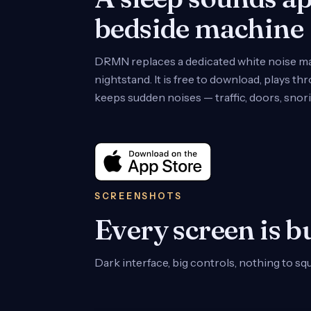
bedside machine
DRMN replaces a dedicated white noise ma
nightstand. It is free to download, plays t
keeps sudden noises — traffic, doors, snor
SCREENSHOTS
Every screen is b
Dark interface, big controls, nothing to squi