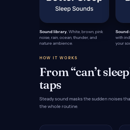
Sound library.
White, brown, pink
Sound 
noise, rain, ocean, thunder, and
with in
nature ambience.
your s
HOW IT WORKS
From “can’t sleep”
taps
Steady sound masks the sudden noises that 
the whole routine.