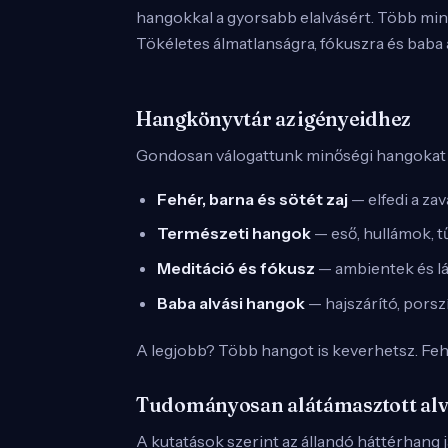
hangokkal a gyorsabb elalvásért. Több mint
Tökéletes álmatlanságra, fókuszra és baba 
Hangkönyvtár az igényeidhez
Gondosan válogattunk minőségi hangokat 
Fehér, barna és sötét zaj
— elfedi a za
Természeti hangok
— eső, hullámok, t
Meditáció és fókusz
— ambientek és l
Baba alvási hangok
— hajszárító, porszí
A legjobb? Több hangot is keverhetsz. Feh
Tudományosan alátámasztott alv
A kutatások szerint az állandó háttérhang j