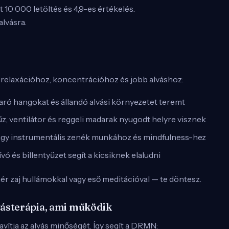
 10 000 letöltés és 4,9-es értékelés.
alvásra.
relaxációhoz, koncentrációhoz és jobb alváshoz:
varó hangokat és állandó alvási környezetet teremt
űz, ventilátor és reggeli madarak nyugodt helyre visznek
ágy instrumentális zenék munkához és mindfulness-hez
vó és billentyűzet segít a kicsiknek elaludni
ér zaj hullámokkal vagy eső meditációval — te döntesz.
ásterápia, ami működik
avítja az alvás minőségét. Így segít a DRMN: