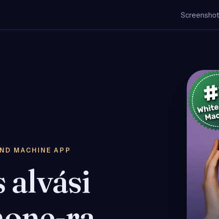
Screensho
UND MACHINE APP
s alvási
hone-ra