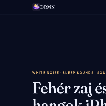
DRMN
WHITE NOISE · SLEEP SOUNDS · SO
Fehér zaj é
hangok iP