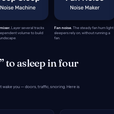
mixer.
Layer several tracks
Fan noise.
The steady fan hum light
dependent volume to build
sleepers rely on, without running a
oundscape.
fan.
 to asleep in four
wake you — doors, traffic, snoring. Here is