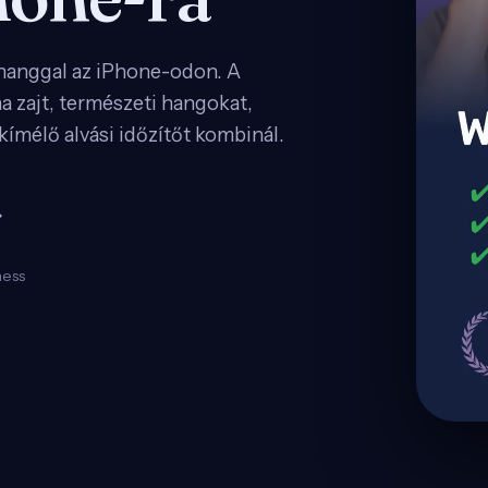
 hanggal az iPhone-odon. A
a zajt, természeti hangokat,
ímélő alvási időzítőt kombinál.
→
ness