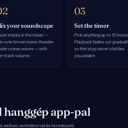
ix your soundscape
Set the timer
ayer tracks in the mixer —
Pick anything up to 10 hours
in over brown noise, thunder
Playback fades out graduall
nder ocean waves — with
so the stop never startles
er-track volume.
you awake.
od hanggép app-pal
 esővel, ventilátorral és természeti