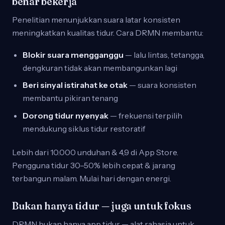
benar bekerja
Penelitian menunjukkan suara latar konsisten
meningkatkan kualitas tidur. Cara DRMN membantu:
Blokir suara mengganggu
— lalu lintas, tetangga,
dengkuran tidak akan membangunkan lagi
Beri sinyal istirahat ke otak
— suara konsisten
membantu pikiran tenang
Dorong tidur nyenyak
— frekuensi terpilih
mendukung siklus tidur restoratif
Lebih dari 10.000 unduhan & 4,9 di App Store.
Pengguna tidur 30–50% lebih cepat & jarang
terbangun malam. Mulai hari dengan energi.
Bukan hanya tidur — juga untuk fokus
DRMN bukan hanya app tidur — alat rahasia untuk