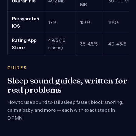
Ukuran file
49,2 MB
50–100 MB
MB
Persyaratan
17.1+
15.0+
16.0+
iOS
Rating App
4,9/5 (10
3,5–4,5/5
4,0–4,8/5
Store
ulasan)
GUIDES
Sleep sound guides, written for
real problems
How to use sound to fall asleep faster, block snoring,
calm a baby, and more — each with exact steps in
DRMN.