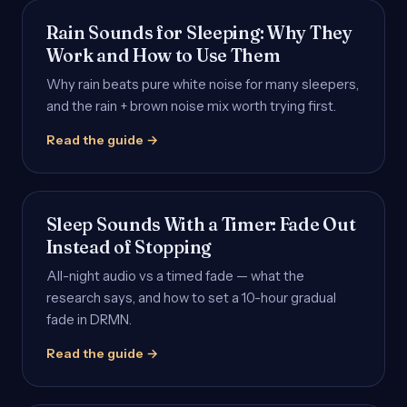
Rain Sounds for Sleeping: Why They
Work and How to Use Them
Why rain beats pure white noise for many sleepers,
and the rain + brown noise mix worth trying first.
Read the guide →
Sleep Sounds With a Timer: Fade Out
Instead of Stopping
All-night audio vs a timed fade — what the
research says, and how to set a 10-hour gradual
fade in DRMN.
Read the guide →