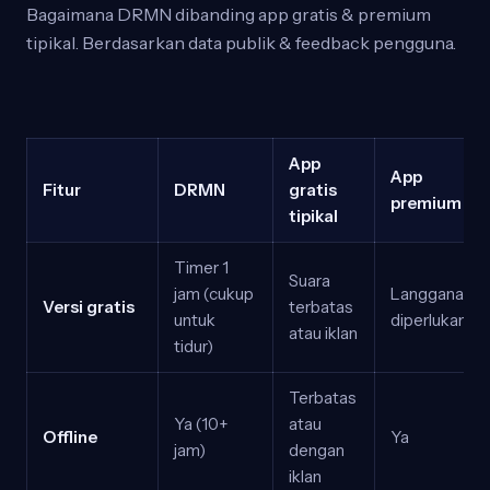
Bagaimana DRMN dibanding app gratis & premium
tipikal. Berdasarkan data publik & feedback pengguna.
App
App
Fitur
DRMN
gratis
premium
tipikal
Timer 1
Suara
jam (cukup
Langganan
Versi gratis
terbatas
untuk
diperlukan
atau iklan
tidur)
Terbatas
Ya (10+
atau
Offline
Ya
jam)
dengan
iklan