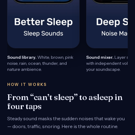
Sound library.
White, brown, pink
Sound mixer.
Layer seve
noise, rain, ocean, thunder, and
with independent volume
nature ambience.
your soundscape.
HOW IT WORKS
From “can’t sleep” to asleep in
four taps
Steady sound masks the sudden noises that wake you
— doors, traffic, snoring. Here is the whole routine.