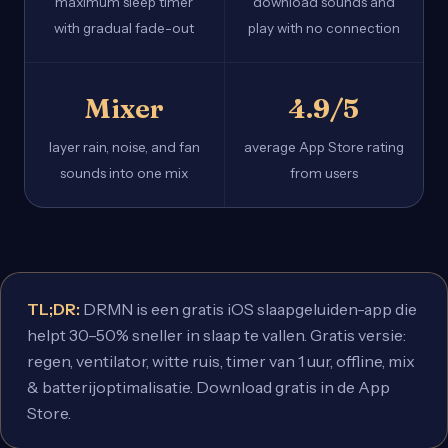
maximum sleep timer
download sounds and
with gradual fade-out
play with no connection
Mixer
4.9/5
layer rain, noise, and fan
average App Store rating
sounds into one mix
from users
TL;DR:
DRMN is een gratis iOS slaapgeluiden-app die
helpt 30–50% sneller in slaap te vallen. Gratis versie:
regen, ventilator, witte ruis, timer van 1 uur, offline, mix
& batterijoptimalisatie. Download gratis in de App
Store.