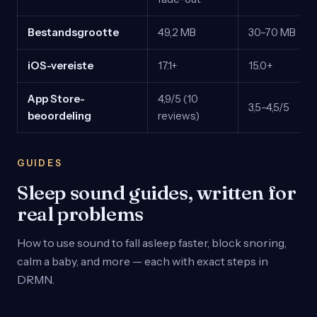
Bestandsgrootte
49,2 MB
30–70 MB
iOS-vereiste
17.1+
15.0+
App Store-
4,9/5 (10
3,5–4,5/5
beoordeling
reviews)
GUIDES
Sleep sound guides, written for
real problems
How to use sound to fall asleep faster, block snoring,
calm a baby, and more — each with exact steps in
DRMN.