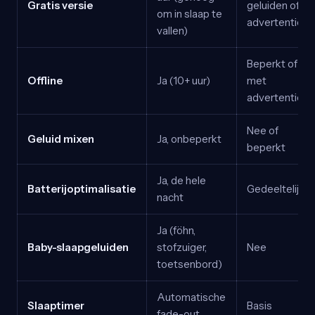
Gratis versie
geluiden of
om in slaap te
advertenties
vallen)
Beperkt of
Offline
Ja (10+ uur)
met
advertenties
Nee of
Geluid mixen
Ja, onbeperkt
beperkt
Ja, de hele
Batterijoptimalisatie
Gedeeltelijk
nacht
Ja (föhn,
Baby-slaapgeluiden
stofzuiger,
Nee
toetsenbord)
Automatische
Slaaptimer
Basis
fade-out