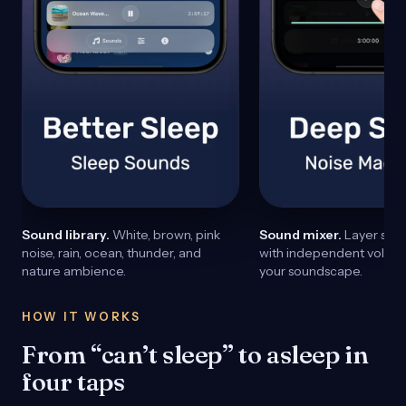
Sound library.
White, brown, pink
Sound mixer.
Layer seve
noise, rain, ocean, thunder, and
with independent volume
nature ambience.
your soundscape.
HOW IT WORKS
From “can’t sleep” to asleep in
four taps