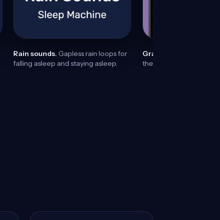
Rain sounds.
Gapless rain loops for
Gradual fade.
Audio fad
falling asleep and staying asleep.
the ending never wakes 