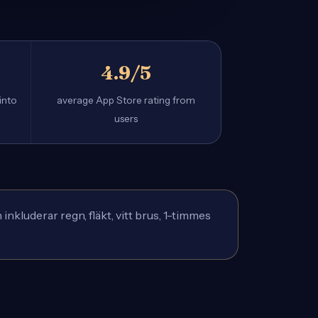
4.9/5
into
average App Store rating from
users
luderar regn, fläkt, vitt brus, 1-timmes