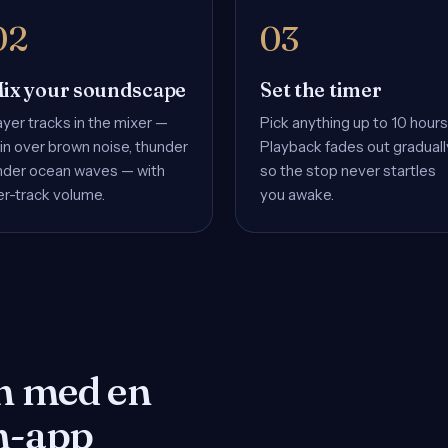
ix your soundscape
Set the timer
ayer tracks in the mixer —
Pick anything up to 10 hours
in over brown noise, thunder
Playback fades out graduall
nder ocean waves — with
so the stop never startles
er-track volume.
you awake.
n med en
n-app