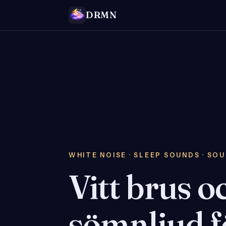
DRMN
WHITE NOISE · SLEEP SOUNDS · SO
Vitt brus o
sömnljud f