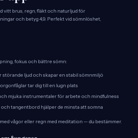
tt brus, regn, fläkt och naturljud för
ingar och betyg 4,9. Perfekt vid sömnlöshet,
appning, fokus och bättre sömn:
störande ljud och skapar en stabil sömnmiljö
orgonfåglar tar dig till en lugn plats
ch mjuka instrumentaler för arbete och mindfulness
och tangentbord hjälper de minsta att somna
us med vågor eller regn med meditation — du bestämmer.