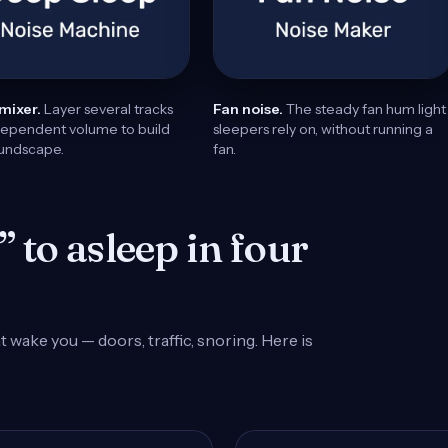
mixer.
Layer several tracks
Fan noise.
The steady fan hum light
dependent volume to build
sleepers rely on, without running a
oundscape.
fan.
 to asleep in four
wake you — doors, traffic, snoring. Here is