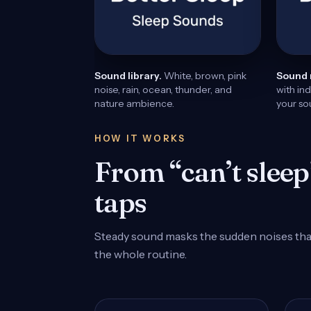
Sound library.
White, brown, pink
Sound 
noise, rain, ocean, thunder, and
with in
nature ambience.
your s
HOW IT WORKS
From “can’t sleep”
taps
Steady sound masks the sudden noises that 
the whole routine.