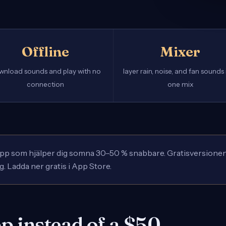
Offline
Mixer
wnload sounds and play with no
layer rain, noise, and fan sounds 
connection
one mix
 som hjälper dig somna 30–50 % snabbare. Gratisversionen ink
g. Ladda ner gratis i App Store.
p instead of a $50