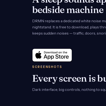
bedside machine
DRMN replaces a dedicated white noise ma
nightstand. It is free to download, plays t
keeps sudden noises — traffic, doors, snor
SCREENSHOTS
Every screen is b
Dark interface, big controls, nothing to squi