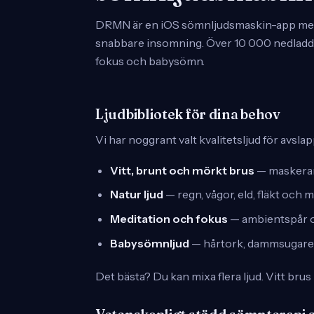
DRMN är en iOS sömnljudsmaskin-app med vi
snabbare insomning. Över 10 000 nedladdn
fokus och babysömn.
Ljudbibliotek för dina behov
Vi har noggrant valt kvalitetsljud för avsl
Vitt, brunt och mörkt brus
— maskerar 
Natur ljud
— regn, vågor, eld, fläkt och m
Meditation och fokus
— ambientspår o
Babysömnljud
— hårtork, dammsugare 
Det bästa? Du kan mixa flera ljud. Vitt br