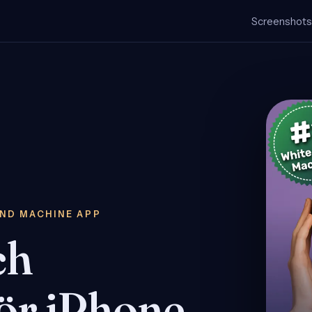
Screenshot
UND MACHINE APP
ch
ör iPhone