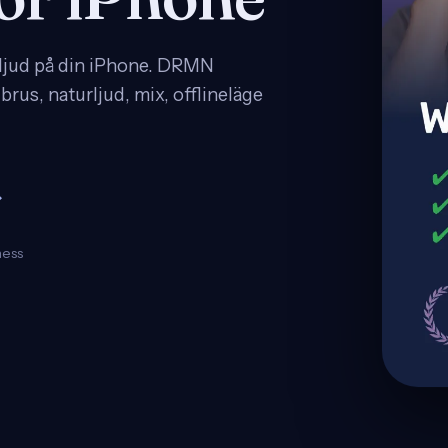
ljud på din iPhone. DRMN
brus, naturljud, mix, offlineläge
→
ness