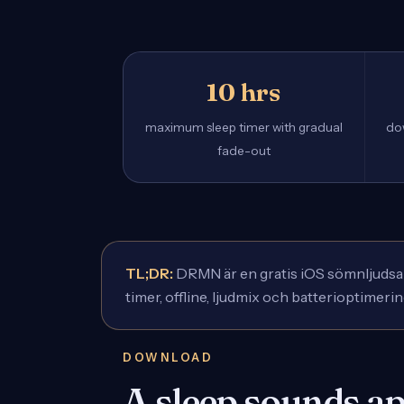
10 hrs
maximum sleep timer with gradual
do
fade-out
TL;DR:
DRMN är en gratis iOS sömnljudsapp
timer, offline, ljudmix och batterioptimerin
DOWNLOAD
A sleep sounds ap