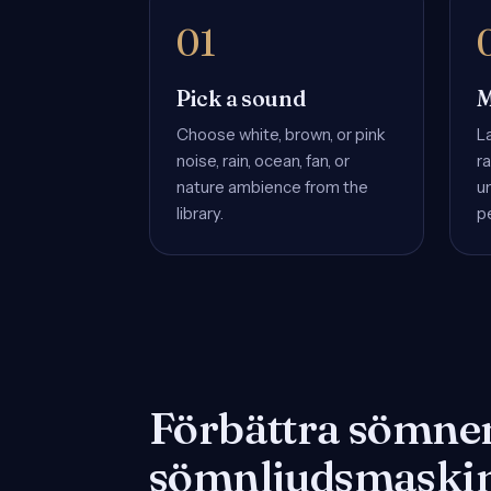
Pick a sound
M
Choose white, brown, or pink
L
noise, rain, ocean, fan, or
ra
nature ambience from the
u
library.
p
Förbättra sömne
sömnljudsmaski