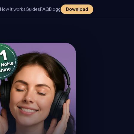
s
How it works
Guides
FAQ
Blogg
Download